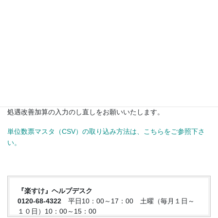
ます。到着まで今しばらくお待ちください。
お申込みをされてい
ない事業所様で、インターネット環境がないなどCDがお入り用の
場合は、『楽すけ』ヘルプデスクまでご連絡をお願いいたしま
す。
※要支援向けの訪問型・通所型サービスの処遇改善加算の変更を
適用するには、
バージョンアップ後に、
各市町村が公開している
単位数表マスタ（CSV）の取り込みが必要です。
単位数表マスタ（CSV）の取り込み作業を行い、その後6月以降の
処遇改善加算の入力のし直しをお願いいたします。
単位数票マスタ（CSV）の取り込み方法は、こちらをご参照下さ
い。
『楽すけ』ヘルプデスク
0120-68-4322
平日10：00～17：00 土曜（毎月１日～
１０日）10：00～15：00