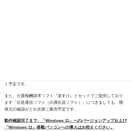
介護報酬請求ソフト『楽すけ』のWindows11への対応につ
いての続報はこちらをご確認ください。
【2022/5/17更新】
介護報酬請求ソフト「楽すけ」
Windows11への対応について
2021年10月にMicrosoft（マイクロソフト）の新しい
OS「Windows 11」の提供が開始されます。
介護報酬請求ソフト『楽すけ』および障がい者総合支援版『楽す
け』につきましては、Windows11の正式リリース後、全ての機能
の正常動作を確認でき次第、正規サポートの対象とさせていただ
く予定です。
また、介護報酬請求ソフト『楽すけ』とセットでご提供しており
ます「伝送通信ソフト（介護伝送ソフト）」につきましても、開
発元の確認がとれ次第ご案内予定です。
動作確認完了まで、「Windows 11」へのバージョンアップおよび
「Windows 11」搭載パソコンへの導入はお控えください。