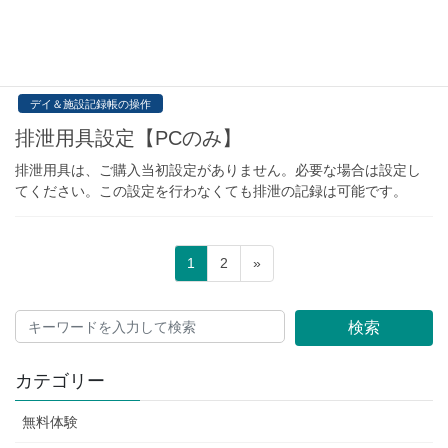
分機械浴」、「部分清拭」、「中止」が登録されています。入浴
方法を追加・編集したいときは以下の方法で設定してください。
2022年4月13日
デイ＆施設記録帳の操作
排泄用具設定【PCのみ】
排泄用具は、ご購入当初設定がありません。必要な場合は設定し
てください。この設定を行わなくても排泄の記録は可能です。
投
固
固
1
2
»
稿
定
定
ペ
ペ
ナ
検索
ー
ー
ビ
ジ
ジ
ゲ
カテゴリー
ー
無料体験
シ